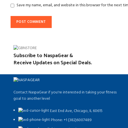
Save my name, email, and website in this browser for the next t
Subscribe to NaspaGear &
Receive Updates on Special Deals.
Contact NaspaGear if you're interested in taking your fitness
goal to another level
East End Ave, Chicago, IL 60615​
Phone: +1 (382)6007489