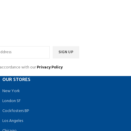
n accordance with our
Privacy Policy
OUR STORES
New York
London SF
Cockfosters BP
Los Angeles
Chicago