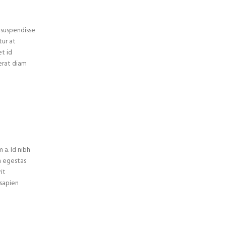
 suspendisse
tur at
t id
erat diam
 a. Id nibh
m egestas
it
 sapien