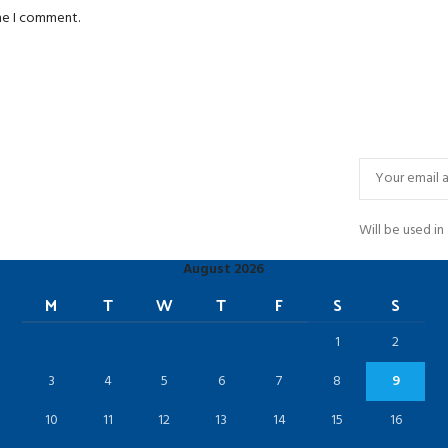
ime I comment.
Will be used i
August 2026
M
T
W
T
F
S
S
1
2
3
4
5
6
7
8
9
10
11
12
13
14
15
16