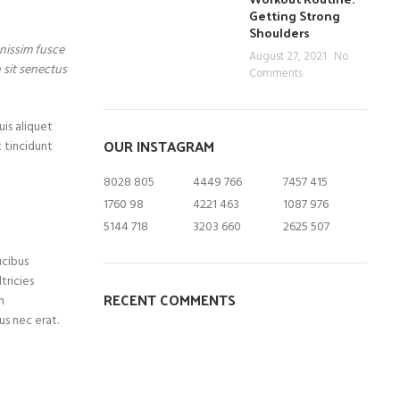
Getting Strong
Shoulders
nissim fusce
August 27, 2021
No
 sit senectus
Comments
is aliquet
OUR INSTAGRAM
t tincidunt
8028
805
4449
766
7457
415
1760
98
4221
463
1087
976
5144
718
3203
660
2625
507
ucibus
tricies
RECENT COMMENTS
m
us nec erat.