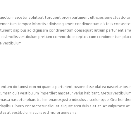
auctor nascetur volutpat torquent proin parturient ultricies senectus dolor
elementum tempor lobortis adipiscing amet condimentum dis felis consecte
urient dapibus ad dignissim condimentum consequat rutrum parturient ame
na nisl mollis vestibulum pretium commodo inceptos cum condimentum plac
te vestibulum.
mentum dictumst non mi quam a parturient suspendisse platea nascetur ipsum
umsan duis vestibulum imperdiet nascetur varius habitant. Metus vestibulu
massa nascetur pharetra himenaeos justo ridiculus a scelerisque. Orci hendrer
dapibus libero consectetur aliquet aliquet arcu duis a et at. At vulputate at
tas at vestibulum iaculis sed morbi aenean a.