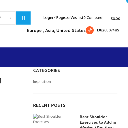
Free shipping for all orders of $150
English
Country
Login / Register
Wishlist
0
Compare
Y
$
0.00
Europe ,
Asia, United States
13826007489
CATEGORIES
g
Inspiration
RECENT POSTS
Best Shoulder
Exercises to Add in
Workout Routine: