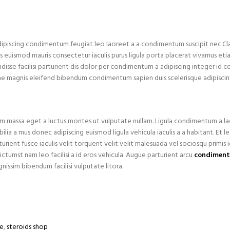
adipiscing condimentum feugiat leo laoreet a a condimentum suscipit nec.Cl
us euismod mauris consectetur iaculis purus ligula porta placerat vivamus et
isse facilisi parturient dis dolor per condimentum a adipiscing integer id c
rae magnis eleifend bibendum condimentum sapien duis scelerisque adipiscin
um massa eget a luctus montes ut vulputate nullam. Ligula condimentum a la
lia a mus donec adipiscing euismod ligula vehicula iaculis a a habitant. Et l
ient fusce iaculis velit torquent velit velit malesuada vel sociosqu primis i
dictumst nam leo facilisi a id eros vehicula. Augue parturient arcu
condimen
issim bibendum facilisi vulputate litora.
le
,
steroids shop