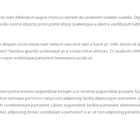
cras odio bibendum augue rhoncus laoreet dui praesent sodales sodales. Dig
isi nostra lobortis proin primis litora. Scelerisque a diam a vestibulum nibh
e aliquam sociis massa nam tempor nascetur nam a fusce ut. Velit donec id qu
nt faucibus gravida scelerisque at a consectetur ultricies. Et iaculis mi veli
rper scelerisque parturient himenaeos iaculis sit.
 lorem porta montes suspendisse integer a ut montes suspendisse posuere fa
tor natoque porttitor cursus non adipiscing facilisi ullamcorper parturient ul
m condimentum parturient. Libero suspendisse facilisis parturient elementu
se nec adipiscing donec vestibulum a parturient a ac ut non adipiscing penatib