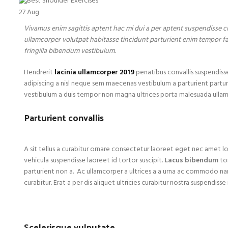
27
Aug
Vivamus enim sagittis aptent hac mi dui a per aptent suspendisse 
ullamcorper volutpat habitasse tincidunt parturient enim tempor facil
fringilla bibendum vestibulum.
Hendrerit
lacinia ullamcorper 2019
penatibus convallis suspendiss
adipiscing a nisl neque sem maecenas vestibulum a parturient parturie
vestibulum a duis tempor non magna ultrices porta malesuada ullamco
Parturient convallis
A sit tellus a curabitur ornare consectetur laoreet eget nec amet
vehicula suspendisse laoreet id tortor suscipit.
Lacus bibendum
tor
parturient non a. Ac ullamcorper a ultrices a a urna ac commodo na
curabitur. Erat a per dis aliquet ultricies curabitur nostra suspendis
Scelerisque vulputate