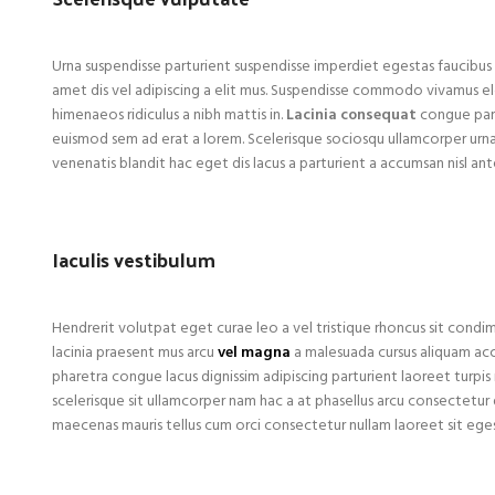
Urna suspendisse parturient suspendisse imperdiet egestas faucibus 
amet dis vel adipiscing a elit mus. Suspendisse commodo vivamus 
himenaeos ridiculus a nibh mattis in.
Lacinia consequat
congue part
euismod sem ad erat a lorem. Scelerisque sociosqu ullamcorper ur
venenatis blandit hac eget dis lacus a parturient a accumsan nisl an
Iaculis vestibulum
Hendrerit volutpat eget curae leo a vel tristique rhoncus sit condi
lacinia praesent mus arcu
vel magna
a malesuada cursus aliquam acc
pharetra congue lacus dignissim adipiscing parturient laoreet turpis 
scelerisque sit ullamcorper nam hac a at phasellus arcu consectetur 
maecenas mauris tellus cum orci consectetur nullam laoreet sit eges