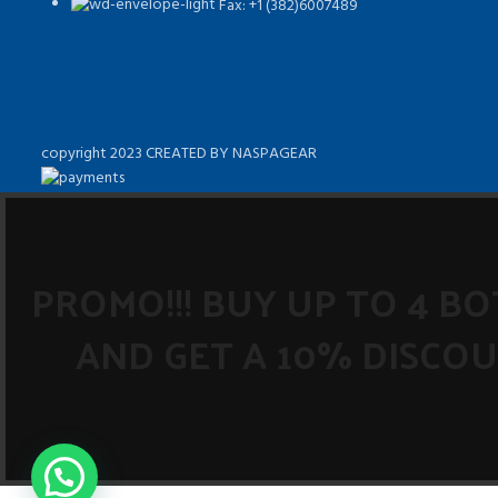
Fax: +1 (382)6007489
copyright 2023 CREATED BY NASPAGEAR
PROMO!!! BUY UP TO 4 B
AND GET A 10% DISCOU