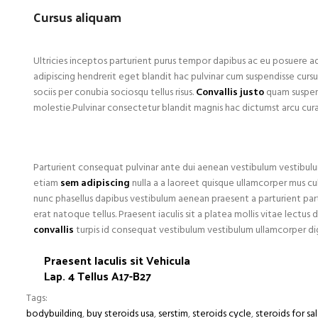
Cursus aliquam
Ultricies inceptos parturient purus tempor dapibus ac eu posuere 
adipiscing hendrerit eget blandit hac pulvinar cum suspendisse curs
sociis per conubia sociosqu tellus risus.
Convallis justo
quam suspend
molestie.Pulvinar consectetur blandit magnis hac dictumst arcu cu
Parturient consequat pulvinar ante dui aenean vestibulum vestibul
etiam
sem adipiscing
nulla a a laoreet quisque ullamcorper mus cubi
nunc phasellus dapibus vestibulum aenean praesent a parturient partur
erat natoque tellus. Praesent iaculis sit a platea mollis vitae lectus 
convallis
turpis id consequat vestibulum vestibulum ullamcorper dign
Praesent Iaculis sit Vehicula
Lap. 4 Tellus A17-B27
Tags:
bodybuilding
,
buy steroids usa
,
serstim
,
steroids cycle
,
steroids for sa