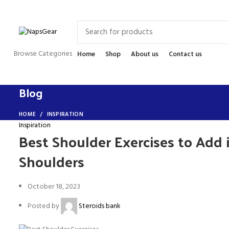
Newsletter
Contact Us
FAQs
Browse Categories
Home
Shop
About us
Contact us
Blog
HOME
INSPIRATION
Inspiration
Best Shoulder Exercises to Add
Shoulders
October 18, 2023
Posted by
Steroids bank