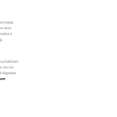
ass massa
iam ante
onubia a
g.
cus habitant
eo orci eu
d dignissim
tum